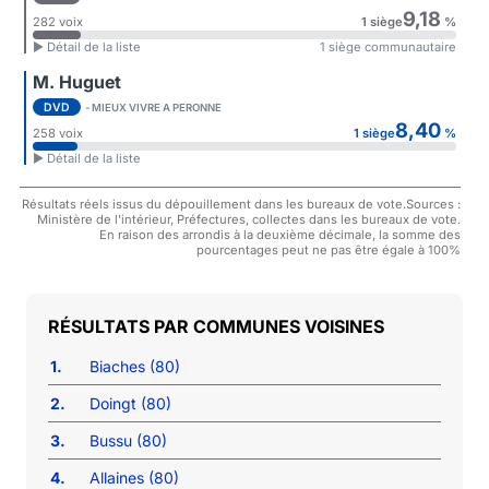
9,18
282 voix
1 siège
%
► Détail de la liste
1 siège communautaire
M. Huguet
DVD
- MIEUX VIVRE A PERONNE
8,40
258 voix
1 siège
%
► Détail de la liste
Résultats réels issus du dépouillement dans les bureaux de vote.Sources :
Ministère de l'intérieur, Préfectures, collectes dans les bureaux de vote.
En raison des arrondis à la deuxième décimale, la somme des
pourcentages peut ne pas être égale à 100%
COMMUNES VOISINES
1.
Biaches (80)
2.
Doingt (80)
3.
Bussu (80)
4.
Allaines (80)