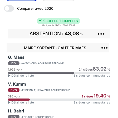
Comparer avec 2020
RÉSULTATS COMPLETS
Mis à jour le 27/03/2026 à 16h39
ABSTENTION
43,08
•••
%
•••
MAIRE SORTANT : GAUTIER MAES
G. Maes
DIV
- AVEC VOUS, AGIR POUR PÉRONNE
63,02
1,936 voix
24 sièges
%
► Détail de la liste
15 sièges communautaires
V. Kumm
DVG
- ENSEMBLE, UN AVENIR POUR PÉRONNE
19,40
596 voix
3 sièges
%
► Détail de la liste
3 sièges communautaires
H. Bahri
DIV
- ENGAGÉS POUR PÉRONNE