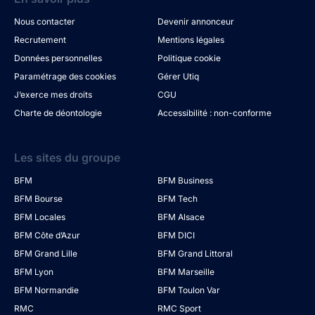
Nous contacter
Devenir annonceur
Recrutement
Mentions légales
Données personnelles
Politique cookie
Paramétrage des cookies
Gérer Utiq
J’exerce mes droits
CGU
Charte de déontologie
Accessibilité : non-conforme
Les sites du groupe
BFM
BFM Business
BFM Bourse
BFM Tech
BFM Locales
BFM Alsace
BFM Côte d’Azur
BFM DICI
BFM Grand Lille
BFM Grand Littoral
BFM Lyon
BFM Marseille
BFM Normandie
BFM Toulon Var
RMC
RMC Sport