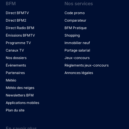
BFM
Nos services
Direct BFMTV
Code promo
Direct BFM2
Comparateur
Direct Radio BFM
BFM Pratique
Émissions BFMTV
Shopping
Programme TV
Immobilier neuf
Canaux TV
Portage salarial
Nos dossiers
Jeux-concours
Évènements
Règlements jeux-concours
Partenaires
Annonces légales
Météo
Météo des neiges
Newsletters BFM
Applications mobiles
Plan du site
En savoir plus