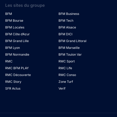
Les sites du groupe
BFM
BFM Business
BFM Bourse
BFM Tech
BFM Locales
BFM Alsace
BFM Côte d’Azur
BFM DICI
BFM Grand Lille
BFM Grand Littoral
BFM Lyon
BFM Marseille
BFM Normandie
BFM Toulon Var
RMC
RMC Sport
RMC BFM PLAY
RMC Life
RMC Découverte
RMC Conso
RMC Story
Zone Turf
SFR Actus
Verif