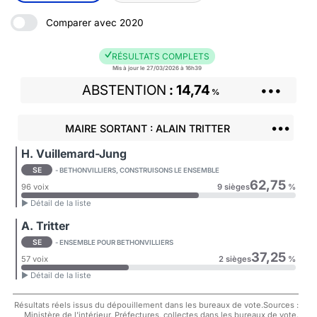
Comparer avec 2020
RÉSULTATS COMPLETS
Mis à jour le 27/03/2026 à 16h39
ABSTENTION
14,74
•••
%
•••
MAIRE SORTANT : ALAIN TRITTER
H. Vuillemard-Jung
SE
- BETHONVILLIERS, CONSTRUISONS LE ENSEMBLE
62,75
96 voix
9 sièges
%
► Détail de la liste
A. Tritter
SE
- ENSEMBLE POUR BETHONVILLIERS
37,25
57 voix
2 sièges
%
► Détail de la liste
Résultats réels issus du dépouillement dans les bureaux de vote.Sources :
Ministère de l'intérieur, Préfectures, collectes dans les bureaux de vote.