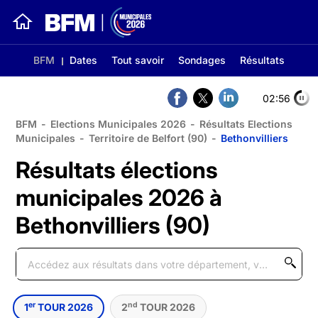
BFM
Dates
Tout savoir
Sondages
Résultats
02:56
BFM
-
Elections Municipales 2026
-
Résultats Elections
Municipales
-
Territoire de Belfort (90)
-
Bethonvilliers
Résultats élections
municipales 2026 à
Bethonvilliers (90)
er
nd
1
TOUR 2026
2
TOUR 2026