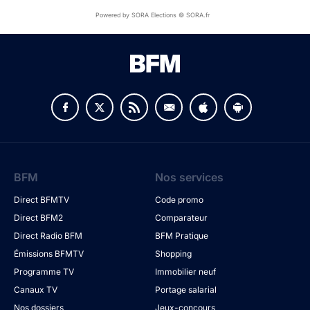
Powered by SORA Elections © SORA.fr
BFM
Nos services
Direct BFMTV
Code promo
Direct BFM2
Comparateur
Direct Radio BFM
BFM Pratique
Émissions BFMTV
Shopping
Programme TV
Immobilier neuf
Canaux TV
Portage salarial
Nos dossiers
Jeux-concours