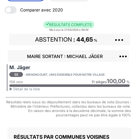
Comparer avec 2020
RÉSULTATS COMPLETS
Mis à jour le 27/03/2026 à 16h39
ABSTENTION
44,65
•••
%
•••
MAIRE SORTANT : MICHAEL JÄGER
M. Jäger
SE
- MENONCOURT, UNIS ENSEMBLE POUR NOTRE VILLAGE
100,00
156 voix
11 sièges
%
► Détail de la liste
Résultats réels issus du dépouillement dans les bureaux de vote.Sources :
Ministère de l'intérieur, Préfectures, collectes dans les bureaux de vote.
En raison des arrondis à la deuxième décimale, la somme des
pourcentages peut ne pas être égale à 100%
COMMUNES VOISINES