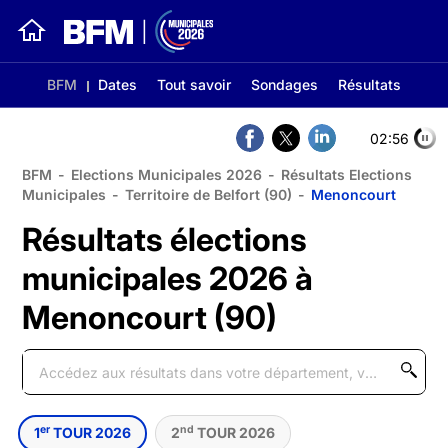
BFM
Dates
Tout savoir
Sondages
Résultats
02:56
BFM
-
Elections Municipales 2026
-
Résultats Elections
Municipales
-
Territoire de Belfort (90)
-
Menoncourt
Résultats élections
municipales 2026 à
Menoncourt (90)
er
nd
1
TOUR 2026
2
TOUR 2026