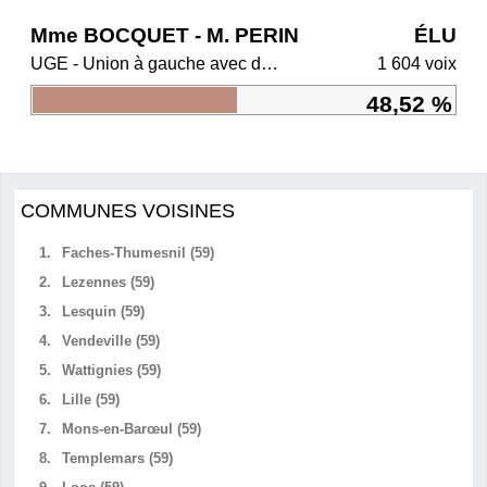
Mme BOCQUET - M. PERIN
ÉLU
UGE - Union à gauche avec des écologistes
1 604 voix
48,52 %
COMMUNES VOISINES
1.
Faches-Thumesnil (59)
2.
Lezennes (59)
3.
Lesquin (59)
4.
Vendeville (59)
5.
Wattignies (59)
6.
Lille (59)
7.
Mons-en-Barœul (59)
8.
Templemars (59)