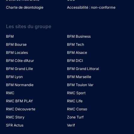
Charte de déontologie
Accessibilité : non-conforme
Les sites du groupe
BFM
BFM Business
BFM Bourse
BFM Tech
BFM Locales
BFM Alsace
BFM Côte d’Azur
BFM DICI
BFM Grand Lille
BFM Grand Littoral
BFM Lyon
BFM Marseille
BFM Normandie
BFM Toulon Var
RMC
RMC Sport
RMC BFM PLAY
RMC Life
RMC Découverte
RMC Conso
RMC Story
Zone Turf
SFR Actus
Verif