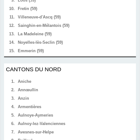
9.
Loos (59)
10.
Fretin (59)
11.
Villeneuve-d'Ascq (59)
12.
Sainghin-en-Mélantois (59)
13.
La Madeleine (59)
14.
Noyelles-lès-Seclin (59)
15.
Emmerin (59)
CANTONS DU NORD
1.
Aniche
2.
Annœullin
3.
Anzin
4.
Armentières
5.
Aulnoye-Aymeries
6.
Aulnoy-lez-Valenciennes
7.
Avesnes-sur-Helpe