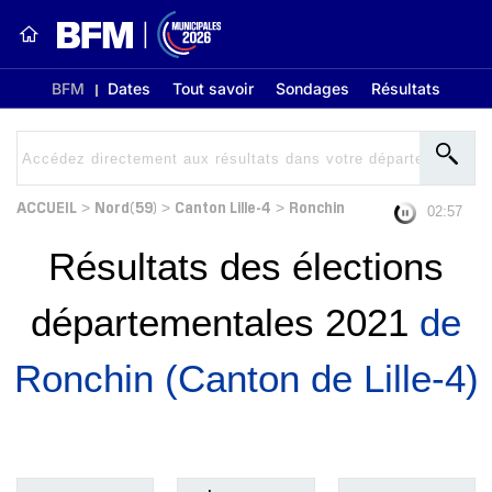
BFM
Dates
Tout savoir
Sondages
Résultats
ACCUEIL
Nord(59)
Canton Lille-4
Ronchin
>
>
>
02:56
Résultats des élections
départementales 2021
de
Ronchin (Canton de Lille-4)