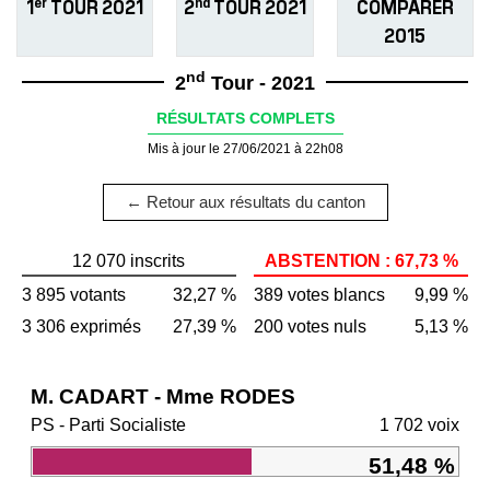
er
nd
1
TOUR 2021
2
TOUR 2021
COMPARER
2015
nd
2
Tour - 2021
RÉSULTATS COMPLETS
Mis à jour le 27/06/2021 à 22h08
← Retour aux résultats du canton
12 070 inscrits
ABSTENTION : 67,73 %
3 895 votants
32,27 %
389 votes blancs
9,99 %
3 306 exprimés
27,39 %
200 votes nuls
5,13 %
M. CADART - Mme RODES
PS - Parti Socialiste
1 702 voix
51,48 %