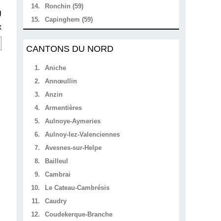
14.
Ronchin (59)
U
15.
Capinghem (59)
x
CANTONS DU NORD
1.
Aniche
2.
Annœullin
3.
Anzin
4.
Armentières
5.
Aulnoye-Aymeries
6.
Aulnoy-lez-Valenciennes
7.
Avesnes-sur-Helpe
8.
Bailleul
9.
Cambrai
10.
Le Cateau-Cambrésis
11.
Caudry
12.
Coudekerque-Branche