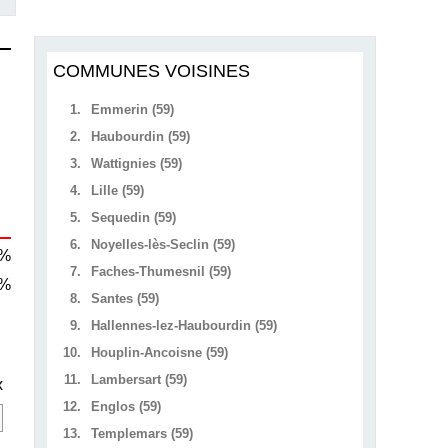
COMMUNES VOISINES
1.
Emmerin (59)
2.
Haubourdin (59)
3.
Wattignies (59)
4.
Lille (59)
5.
Sequedin (59)
6.
Noyelles-lès-Seclin (59)
 %
7.
Faches-Thumesnil (59)
 %
8.
Santes (59)
9.
Hallennes-lez-Haubourdin (59)
10.
Houplin-Ancoisne (59)
11.
Lambersart (59)
x
12.
Englos (59)
13.
Templemars (59)