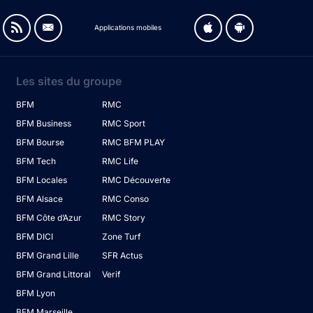
Applications mobiles
Les sites du groupe
BFM
RMC
BFM Business
RMC Sport
BFM Bourse
RMC BFM PLAY
BFM Tech
RMC Life
BFM Locales
RMC Découverte
BFM Alsace
RMC Conso
BFM Côte d’Azur
RMC Story
BFM DICI
Zone Turf
BFM Grand Lille
SFR Actus
BFM Grand Littoral
Verif
BFM Lyon
BFM Marseille