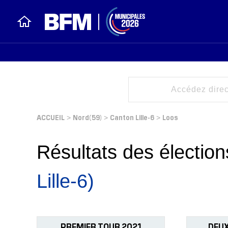
ACCUEIL
Nord(59)
Canton Lille-6
Loos
>
>
>
Résultats des électi
Lille-6)
PREMIER TOUR 2021
DEUX