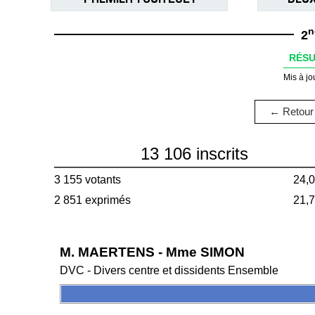
n
2
RÉSU
Mis à jo
← Retour 
13 106 inscrits
3 155 votants
24,
2 851 exprimés
21,
M. MAERTENS - Mme SIMON
DVC - Divers centre et dissidents Ensemble