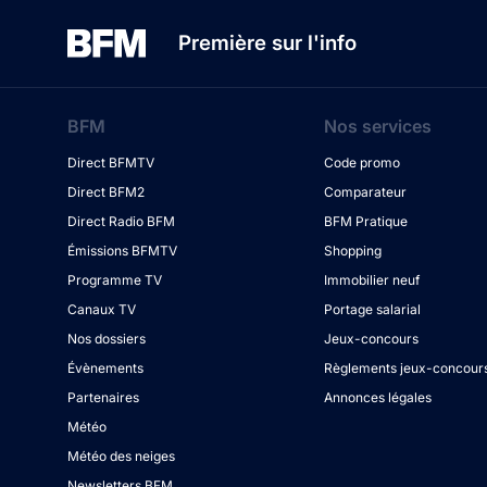
Première sur l'info
BFM
Nos services
Direct BFMTV
Code promo
Direct BFM2
Comparateur
Direct Radio BFM
BFM Pratique
Émissions BFMTV
Shopping
Programme TV
Immobilier neuf
Canaux TV
Portage salarial
Nos dossiers
Jeux-concours
Évènements
Règlements jeux-concour
Partenaires
Annonces légales
Météo
Météo des neiges
Newsletters BFM